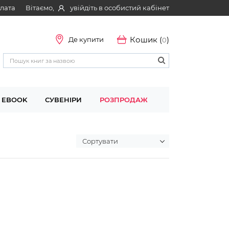
Вітаємо,
увійдіть в особистий кабінет
плата
Кошик (
)
Де купити
0
EBOOK
СУВЕНІРИ
РОЗПРОДАЖ