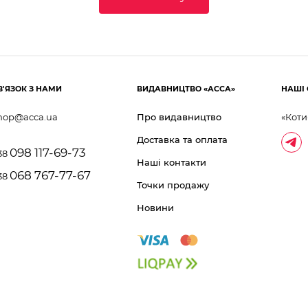
В'ЯЗОК З НАМИ
ВИДАВНИЦТВО «АССА»
НАШІ 
hop@acca.ua
Про видавництво
«Коти
Доставка та оплата
098 117-69-73
38
Наші контакти
068 767-77-67
38
Точки продажу
Новини