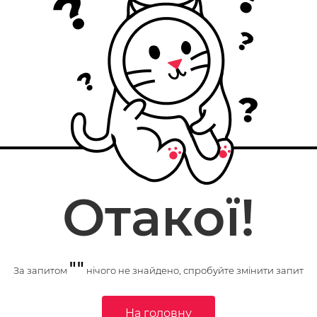
Отакої!
""
За запитом
нічого не знайдено, спробуйте змінити запит
На головну