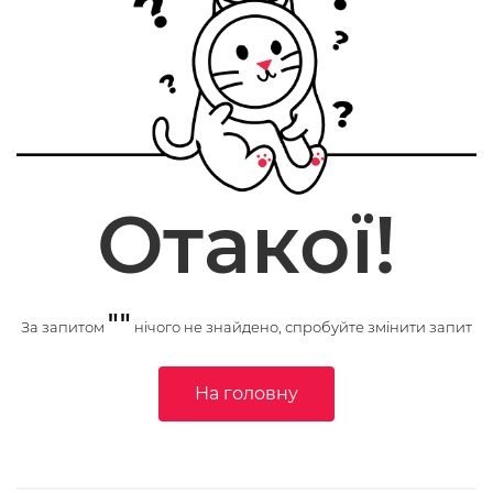
Отакої!
""
За запитом
нічого не знайдено, спробуйте змінити запит
На головну