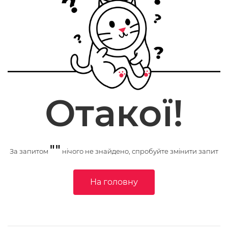
Отакої!
""
За запитом
нічого не знайдено, спробуйте змінити запит
На головну