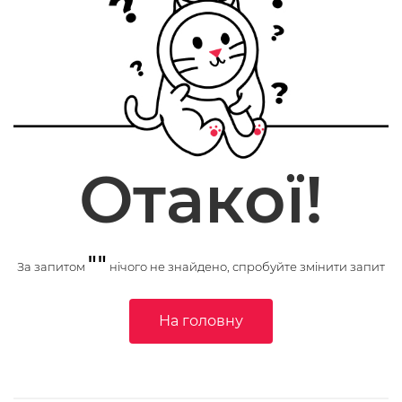
Отакої!
""
За запитом
нічого не знайдено, спробуйте змінити запит
На головну