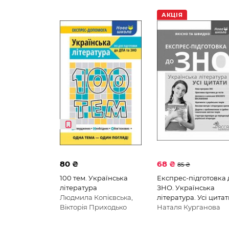
АКЦІЯ
80 ₴
68 ₴
85 ₴
100 тем. Українська
Експрес-підготовка 
література
ЗНО. Українська
Людмила Копієвська,
література. Усі цита
Вікторія Приходько
Наталя Курганова