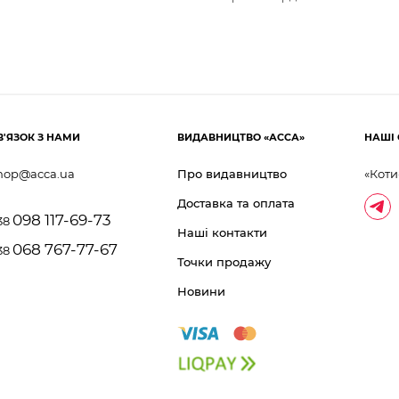
В'ЯЗОК З НАМИ
ВИДАВНИЦТВО «АССА»
НАШІ 
hop@acca.ua
Про видавництво
«Коти
Доставка та оплата
098 117-69-73
38
Наші контакти
068 767-77-67
38
Точки продажу
Новини