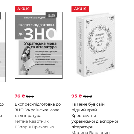
АКЦІЯ
АКЦІЯ
76 ₴
95 ₴
95 ₴
190 ₴
до
Експрес-підготовка до
І в мене був свій
ЗНО. Українська мова
рідний край.
ти
та література
Хрестоматія
Тетяна Квартник,
української діаспорної
Вікторія Приходько
літератури
Марина Варданян