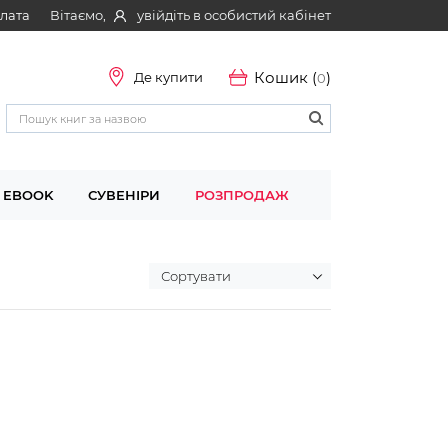
Вітаємо,
увійдіть в особистий кабінет
плата
Кошик (
)
Де купити
0
EBOOK
СУВЕНІРИ
РОЗПРОДАЖ