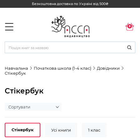
Безкоштовна доставка по Україні від 500₴
0
Навчальна
Початкова школа (1-4 клас)
Довідники
Стікербук
Стікербук
Стікербук
Усі книги
1 клас