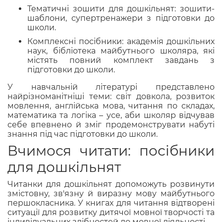
Тематичні зошити для дошкільнят: зошити-
шаблони, супертренажери з підготовки до
школи.
Комплексні посібники: академія дошкільних
наук, бібліотека майбутнього школяра, які
містять повний комплект завдань з
підготовки до школи.
У навчальній літературі представлено
найрізноманітніші теми: світ довкола, розвиток
мовлення, англійська мова, читання по складах,
математика та логіка – усе, аби школяр відчував
себе впевнено й зміг продемонструвати набуті
знання під час підготовки до школи.
Вчимося читати: посібники
для дошкільнят
Читанки для дошкільнят допоможуть розвинути
змістовну, зв'язну й виразну мову майбутнього
першокласника. У книгах для читання відтворені
ситуації для розвитку дитячої мовної творчості та
індивідуальних здібностей до мовної діяльності.