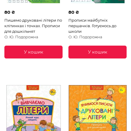
80 ₴
80 ₴
Пишемо друковані літери по
Прописи майбутніх
клітинках і точках. Прописи
першачків. Готуємось до
для дошкільнят
школи
О. Ю. Подорожна
О. Ю. Подорожна
У кошик
У кошик