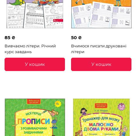
85 ₴
50 ₴
Вивчаємо літери. Річний
Вчимося писати друковані
курс завдань
літери
У кошик
У кошик