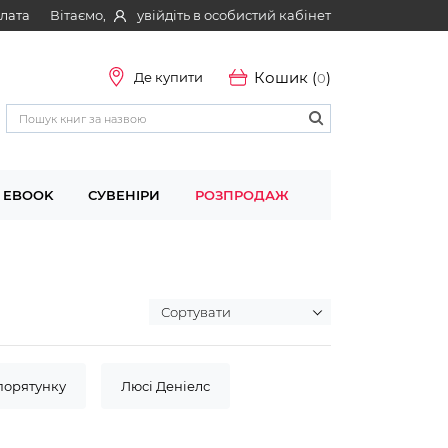
Вітаємо,
увійдіть в особистий кабінет
плата
Кошик (
)
Де купити
0
EBOOK
СУВЕНІРИ
РОЗПРОДАЖ
 порятунку
Люсі Деніелс
 "САМ"
Сертифікат