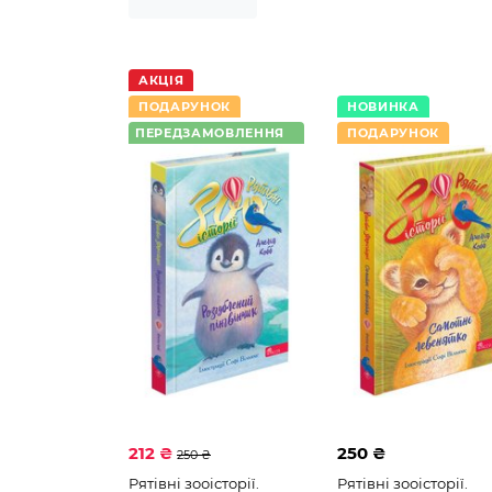
Сім мішків гречаної вовни
Юлія Ілюха
АКЦІЯ
ПОДАРУНОК
НОВИНКА
ПЕРЕДЗАМОВЛЕННЯ
ПОДАРУНОК
212 ₴
250 ₴
250 ₴
Рятівні зооісторії.
Рятівні зооісторії.