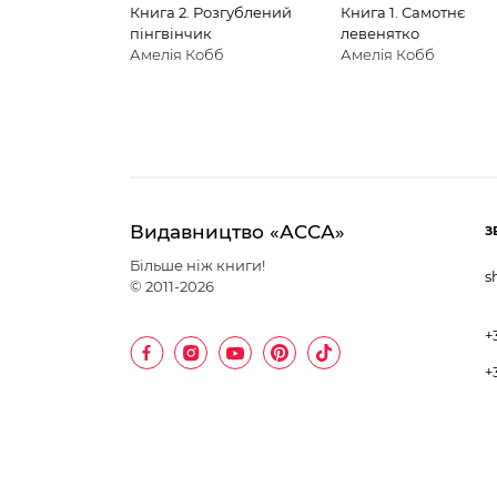
Книга 2. Розгублений
Книга 1. Самотнє
пінгвінчик
левенятко
Амелія Кобб
Амелія Кобб
Видавництво «АССА»
З
Більше ніж книги!
s
© 2011-2026
+
+