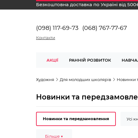
Безкоштовна доставка по Україні від 500
(098) 117-69-73
(068) 767-77-67
Контакти
АКЦІЇ
РАННІЙ РОЗВИТОК
НАВЧА
Художня
Для молодших школярів
Новинки 
Новинки та передзамовл
Новинки та передзамовлення
Усі к
3-4 роки
Більше ▼
4-6 років
6-7 років