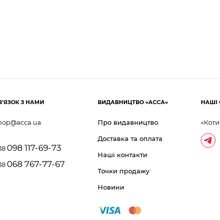
В'ЯЗОК З НАМИ
ВИДАВНИЦТВО «АССА»
НАШІ 
hop@acca.ua
Про видавництво
«Коти
Доставка та оплата
098 117-69-73
38
Наші контакти
068 767-77-67
38
Точки продажу
Новини