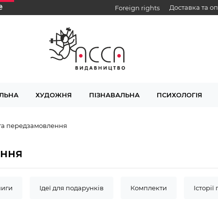
₴
Доставка та о
Foreign rights
ЛЬНА
ХУДОЖНЯ
ПІЗНАВАЛЬНА
ПСИХОЛОГІЯ
та передзамовлення
ення
ниги
Ідеї для подарунків
Комплекти
Історії
Дерек Ленді
Рафал Косік
Детективна агенція