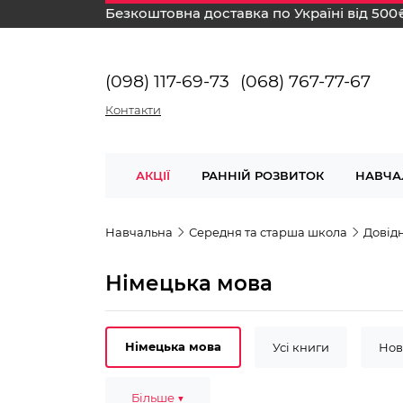
Безкоштовна доставка по Україні від 500
(098) 117-69-73
(068) 767-77-67
Контакти
АКЦІЇ
РАННІЙ РОЗВИТОК
НАВЧА
Навчальна
Середня та старша школа
Довід
Німецька мова
Німецька мова
Усі книги
Нов
Комплексний тренажер
Більше ▼
100 тем