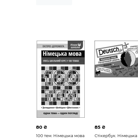
Історія України
Математика
У
80 ₴
85 ₴
100 тем. Німецька мова
Стікербук. Німецька