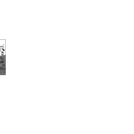
країнська література
Фізика