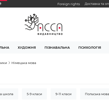
₴
Доставка та о
Foreign rights
ЛЬНА
ХУДОЖНЯ
ПІЗНАВАЛЬНА
ПСИХОЛОГІЯ
ники
Німецька мова
а школа
5-9 класи
9-11 класи
Польська мов
Стікербук
Алгебра
Англійська мова
Геог