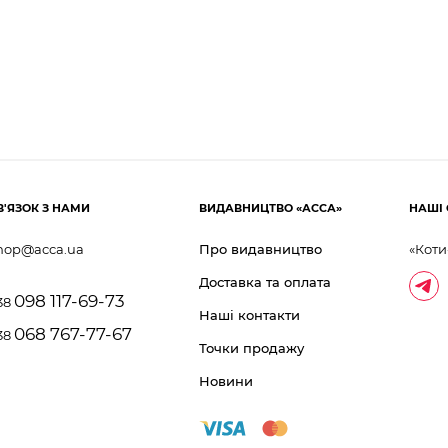
В'ЯЗОК З НАМИ
ВИДАВНИЦТВО «АССА»
НАШІ 
hop@acca.ua
Про видавництво
«Коти
Доставка та оплата
098 117-69-73
38
Наші контакти
068 767-77-67
38
Точки продажу
Новини