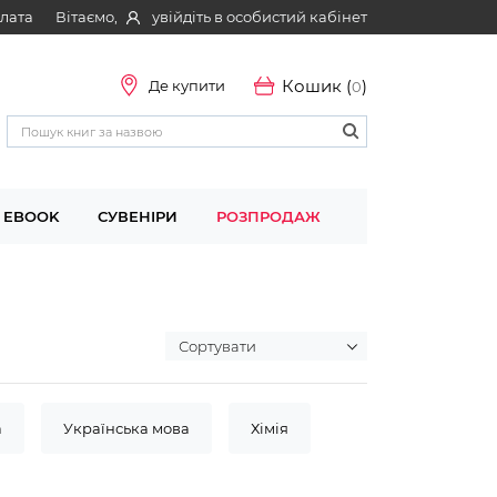
Вітаємо,
увійдіть в особистий кабінет
плата
Кошик (
)
Де купити
0
EBOOK
СУВЕНІРИ
РОЗПРОДАЖ
а
Українська мова
Хімія
рафія
Геометрія