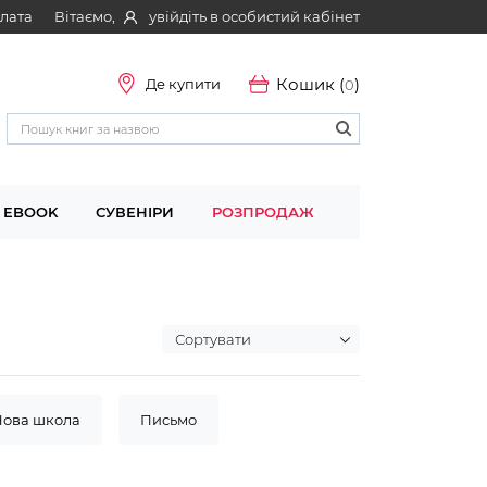
Вітаємо,
увійдіть в особистий кабінет
плата
Кошик (
)
Де купити
0
EBOOK
СУВЕНІРИ
РОЗПРОДАЖ
Нова школа
Письмо