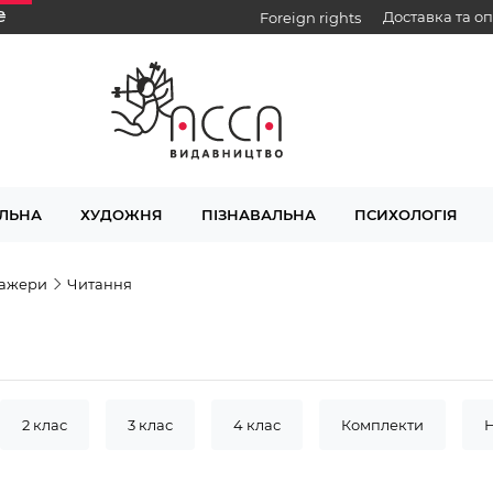
₴
Доставка та о
Foreign rights
ЛЬНА
ХУДОЖНЯ
ПІЗНАВАЛЬНА
ПСИХОЛОГІЯ
ажери
Читання
2 клас
3 клас
4 клас
Комплекти
жер
Англійська мова
Математика