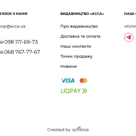
В'ЯЗОК З НАМИ
ВИДАВНИЦТВО «АССА»
НАШІ 
hop@acca.ua
Про видавництво
«Коти
Доставка та оплата
098 117-69-73
38
Наші контакти
068 767-77-67
38
Точки продажу
Новини