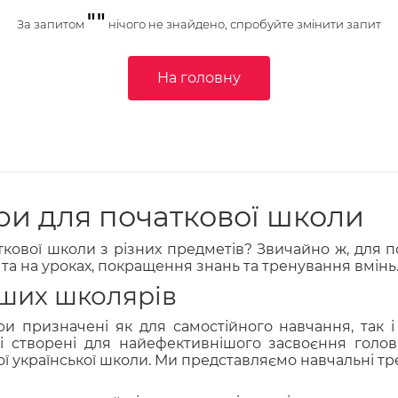
""
За запитом
нічого не знайдено, спробуйте змінити запит
На головну
ри для початкової школи
кової школи з різних предметів? Звичайно ж, для 
 та на уроках, покращення знань та тренування вмін
ших школярів
и призначені як для самостійного навчання, так 
 створені для найефективнішого засвоєння головни
ї української школи. Ми представляємо навчальні тр