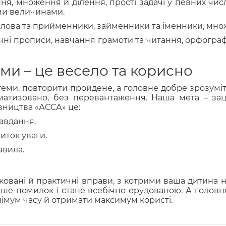
ня, множення й ділення, прості задачі у певних чи
ними величинами.
єслова та прийменники, займенники та іменники, мно
ручні прописи, навчання грамоти та читання, орфогр
ми – це весело та корисно
ми, повторити пройдене, а головне добре зрозуміт
матизовано, без перевантаження. Наша мета – зац
вництва «АССА» це:
завдання.
иток уваги.
авила.
ковані й практичні вправи, з котрими ваша дитина
ше помилок і стане всебічно ерудованою. А головне
імум часу й отримати максимум користі.