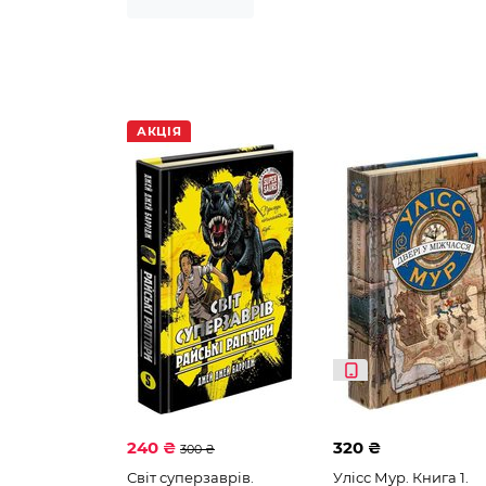
Сертифікат
Сім мішків гречаної вовн
АКЦІЯ
240 ₴
320 ₴
300 ₴
Світ суперзаврів.
Улісс Мур. Книга 1.