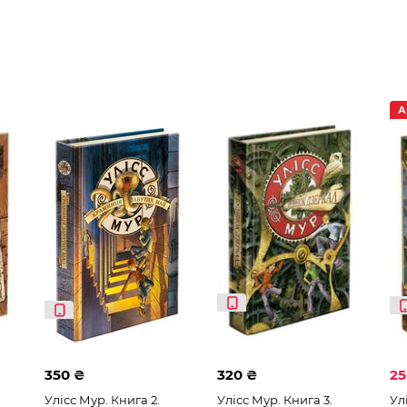
и
Юлія Ілюха
А
350 ₴
320 ₴
2
Улісс Мур. Книга 2.
Улісс Мур. Книга 3.
Ул