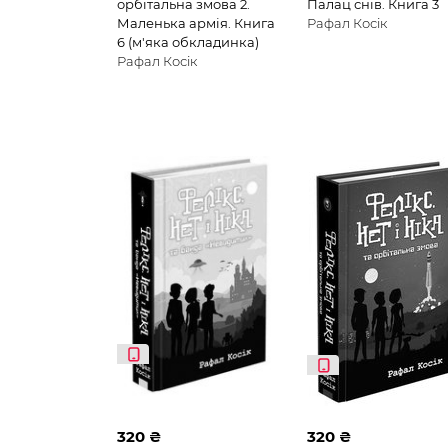
орбітальна змова 2.
Палац снів. Книга 3
Маленька армія. Книга
Рафал Косік
6 (м'яка обкладинка)
Рафал Косік
320 ₴
320 ₴