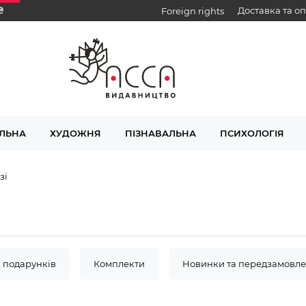
₴
Доставка та о
Foreign rights
ЛЬНА
ХУДОЖНЯ
ПІЗНАВАЛЬНА
ПСИХОЛОГІЯ
зі
я подарунків
Комплекти
Новинки та передзамовл
ів
6-7 років
Дерек Ленді
Рафал Косік