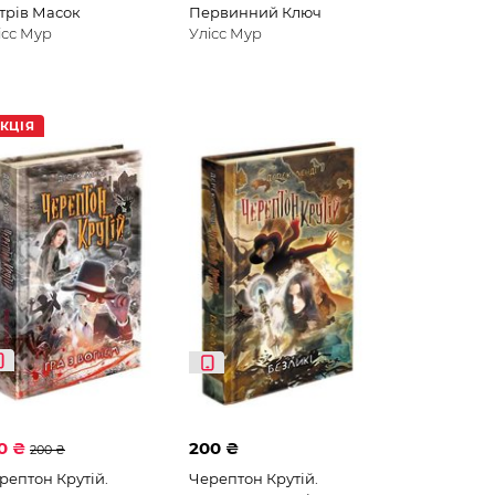
трів Масок
Первинний Ключ
ісс Мур
Улісс Мур
КЦІЯ
0 ₴
200 ₴
200 ₴
рептон Крутій.
Черептон Крутій.