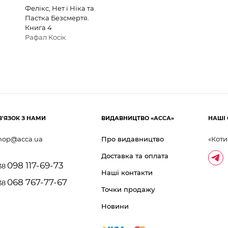
Фелікс, Нет і Ніка та
Пастка Безсмертя.
Книга 4
Рафал Косік
В'ЯЗОК З НАМИ
ВИДАВНИЦТВО «АССА»
НАШІ 
hop@acca.ua
Про видавництво
«Коти
Доставка та оплата
098 117-69-73
38
Наші контакти
068 767-77-67
38
Точки продажу
Новини