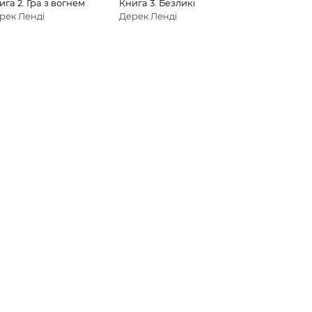
ига 2. Гра з вогнем
Книга 3. Безликі
рек Ленді
Дерек Ленді