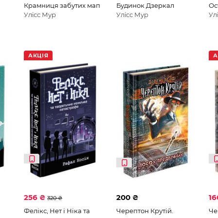
Крамниця забутих мап
Будинок Дзеркал
Ос
Улісс Мур
Улісс Мур
Ул
АКЦІЯ
А
256 ₴
200 ₴
16
320 ₴
Фелікс, Нет і Ніка та
Черептон Крутій.
Че