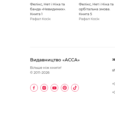
Фелікс, Нет і Ніка та
Фелікс, Нет і Ніка та
банда «Невидимих».
орбітальна змова.
Книга 1
Книга 5
Рафал Косік
Рафал Косік
Видавництво «АССА»
З
Більше ніж книги!
s
© 2011-2026
+
+