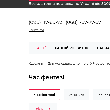
Безкоштовна доставка по Україні від 500
(098) 117-69-73
(068) 767-77-67
Контакти
АКЦІЇ
РАННІЙ РОЗВИТОК
НАВЧА
Художня
Для молодших школярів
Час фенте
Час фентезі
Час фентезі
Усі книги
Ідеї дл
Люсі Деніелс
Більше ▼
3-4 роки
4-6 рок