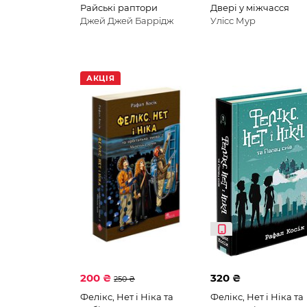
Райські раптори
Двері у міжчасся
Джей Джей Баррідж
Улісс Мур
АКЦІЯ
200 ₴
320 ₴
250 ₴
Фелікс, Нет і Ніка та
Фелікс, Нет і Ніка та