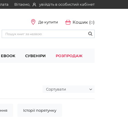
Вітаємо,
увійдіть в особистий кабінет
плата
Кошик (
)
Де купити
0
EBOOK
СУВЕНІРИ
РОЗПРОДАЖ
ення
Історії порятунку
Детективна агенція "САМ"