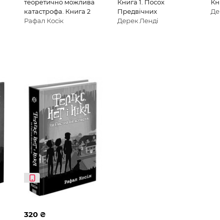
теоретично можлива
Книга 1. Посох
Кн
катастрофа. Книга 2
Предвічних
Де
Рафал Косік
Дерек Ленді
320 ₴