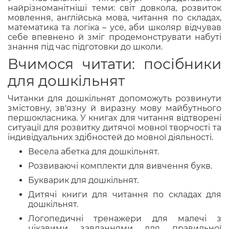
найрізноманітніші теми: світ довкола, розвиток
мовлення, англійська мова, читання по складах,
математика та логіка – усе, аби школяр відчував
себе впевнено й зміг продемонструвати набуті
знання під час підготовки до школи.
Вчимося читати: посібники
для дошкільнят
Читанки для дошкільнят допоможуть розвинути
змістовну, зв'язну й виразну мову майбутнього
першокласника. У книгах для читання відтворені
ситуації для розвитку дитячої мовної творчості та
індивідуальних здібностей до мовної діяльності.
Весела абетка для дошкільнят.
Розвиваючі комплекти для вивчення букв.
Букварик для дошкільнят.
Дитячі книги для читання по складах для
дошкільнят.
Логопедичні тренажери для малечі з
цікавими завданнями для правильної