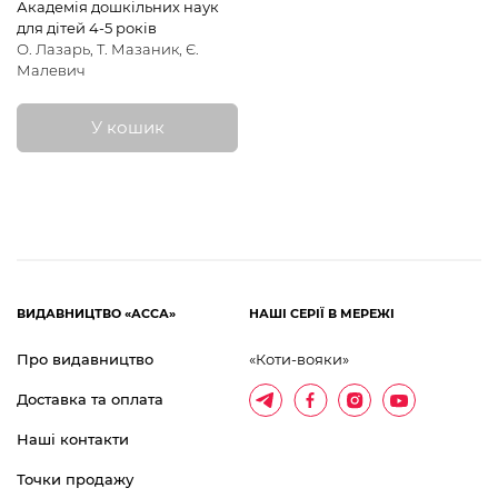
Академія дошкільних наук
Розумні наліпки
Математика
для дітей 4-5 років
О. Лазарь, Т. Мазаник, Є.
Малевич
Українська література
У кошик
ВИДАВНИЦТВО «АССА»
НАШІ СЕРІЇ В МЕРЕЖІ
Про видавництво
«Коти-вояки»
Доставка та оплата
Наші контакти
Точки продажу