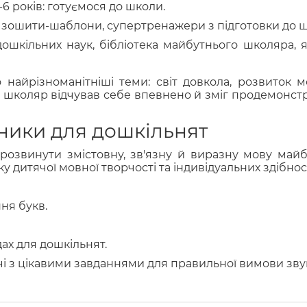
6 років: готуємося до школи.
: зошити-шаблони, супертренажери з підготовки до 
дошкільних наук, бібліотека майбутнього школяра, 
 найрізноманітніші теми: світ довкола, розвиток 
аби школяр відчував себе впевнено й зміг продемонстр
сібники для дошкільнят
розвинути змістовну, зв'язну й виразну мову майб
ку дитячої мовної творчості та індивідуальних здібнос
ня букв.
ах для дошкільнят.
 з цікавими завданнями для правильної вимови звукі