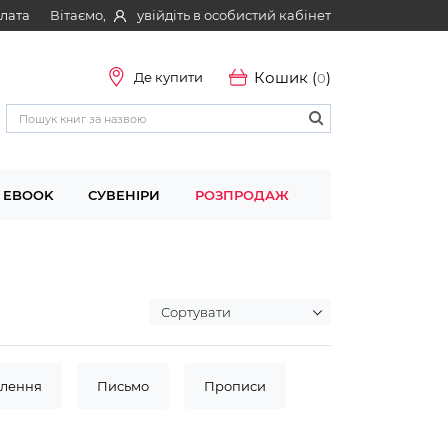
Вітаємо,
увійдіть в особистий кабінет
плата
Кошик (
)
Де купити
0
EBOOK
СУВЕНІРИ
РОЗПРОДАЖ
влення
Письмо
Прописи
матика
Читання