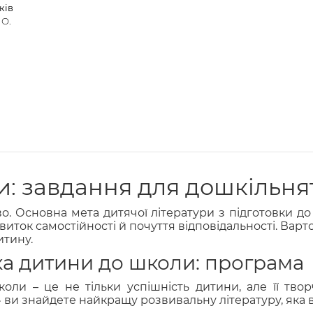
ків
 О.
и: завдання для дошкільня
о. Основна мета дитячої літератури з підготовки 
виток самостійності й почуття відповідальності. Варт
итину.
ка дитини до школи: програма
коли – це не тільки успішність дитини, але її тв
 ви знайдете найкращу розвивальну літературу, яка 