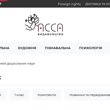
₴
Доставка та о
Foreign rights
ЛЬНА
ХУДОЖНЯ
ПІЗНАВАЛЬНА
ПСИХОЛОГІЯ
мія дошкільних наук
к
и
1 клас
Комплекти
Новинки та передзамо
Інклюзивне навчання
Англійська мова
Мате