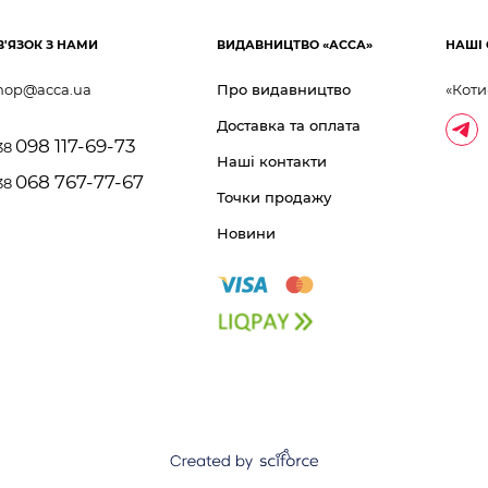
В'ЯЗОК З НАМИ
ВИДАВНИЦТВО «АССА»
НАШІ 
hop@acca.ua
Про видавництво
«Коти
Доставка та оплата
098 117-69-73
38
Наші контакти
068 767-77-67
38
Точки продажу
Новини