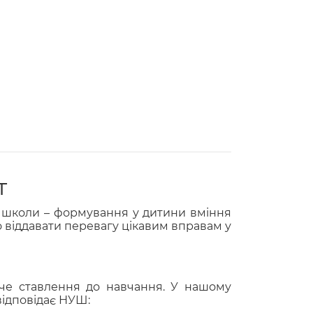
т
до школи – формування у дитини вміння
о віддавати перевагу цікавим вправам у
орче ставлення до навчання. У нашому
відповідає НУШ: