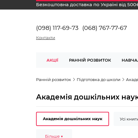
Безкоштовна доставка по Україні від 500
(098) 117-69-73
(068) 767-77-67
Контакти
АКЦІЇ
РАННІЙ РОЗВИТОК
НАВЧА
Ранній розвиток
Підготовка до школи
Акаде
Академія дошкільних нау
Академія дошкільних наук
Усі книг
3-4 роки
Більше ▼
4-6 років
6-7 років