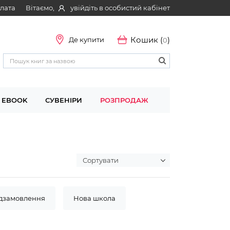
Вітаємо,
увійдіть в особистий кабінет
плата
Кошик (
)
Де купити
0
EBOOK
СУВЕНІРИ
РОЗПРОДАЖ
едзамовлення
Нова школа