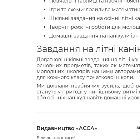
Повчальні таблиці та наочні поясн
Ігри та схеми: грайлива математика
Шкільні завдання на осінні, літні 
Творчі проєктні роботи для молод
Домашні завдання на канікули із 
Завдання на літні кані
Додаткові шкільні завдання на літні к
основних предметів, таких як математ
молодших школярів нашими авторами, м
для кожного класу початкової школи.
Ми доклали неабияких зусиль, щоб в
стануть у пригоді у нинішньому ритмі ж
або осінніх канікул навіть домашні уро
Видавництво «АССА»
З
Більше ніж книги!