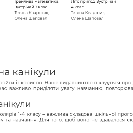
Грайлива математика.
Літо пригод. Зустрічай
Зустрічай 3 клас
4 клас
Тетяна Квартник,
Тетяна Квартник,
Олена Шаповал
Олена Шаповал
на канікули
пройти із користю. Наше видавництво піклується про 
час важливо приділяти увагу навчанню, повторюва
анікули
лярів 1-4 класу – важлива складова шкільної прогр
 та навчання. Для того, щоб воно не здавалося ск