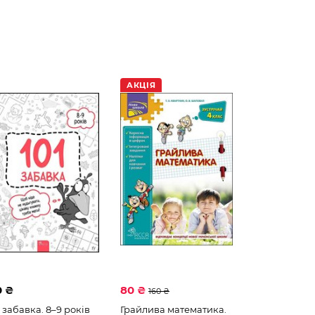
АКЦІЯ
0 ₴
80 ₴
160 ₴
1 забавка. 8–9 років
Грайлива математика.