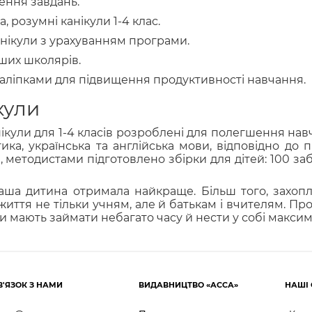
ення завдань.
, розумні канікули 1-4 клас.
канікули з урахуванням програми.
ших школярів.
наліпками для підвищення продуктивності навчання.
кули
анікули для 1-4 класів розроблені для полегшення на
ика, українська та англійська мови, відповідно до 
етодистами підготовлено збірки для дітей: 100 заба
аша дитина отримала найкраще. Більш того, захоп
иття не тільки учням, але й батькам і вчителям. Прот
ки мають займати небагато часу й нести у собі максим
В'ЯЗОК З НАМИ
ВИДАВНИЦТВО «АССА»
НАШІ 