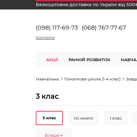
Безкоштовна доставка по Україні від 500
(098) 117-69-73
(068) 767-77-67
Контакти
АКЦІЇ
РАННІЙ РОЗВИТОК
НАВЧА
Навчальна
Початкова школа (1-4 клас)
Завд
3 клас
3 клас
Усі книги
1 клас
4-6 років
Більше ▼
6-7 років
Математик