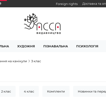
₴
Доставка та о
Foreign rights
ЛЬНА
ХУДОЖНЯ
ПІЗНАВАЛЬНА
ПСИХОЛОГІЯ
ання на канікули
3 клас
2 клас
4 клас
Комплекти
Новинки та пер
а