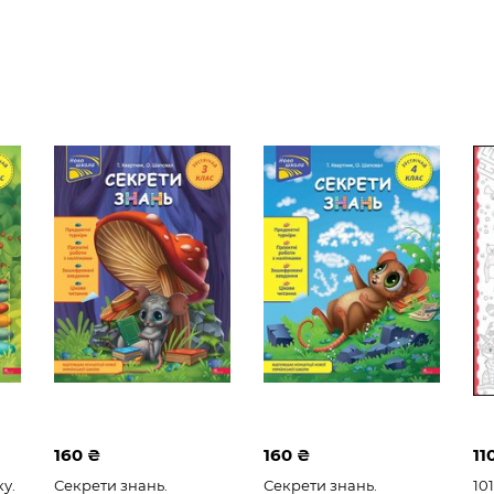
160 ₴
160 ₴
11
у.
Секрети знань.
Секрети знань.
10