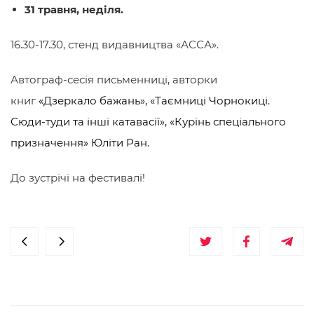
31 травня, неділя.
16.30-17.30, стенд видавництва
«АССА».
Автограф-сесія письменниці, авторки
книг
«Дзеркало бажань
», «Таємниці Чорнокиці.
Сюди-туди та інші катавасії
», «Курінь спеціального
призначення
»
Юліти Ран
.
До зустрічі на фестивалі!