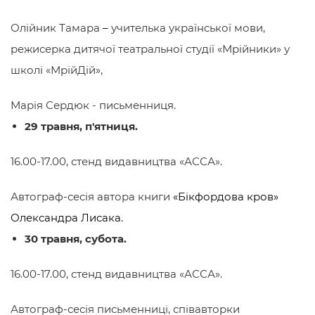
Олійник Тамара
–
учителька української мови,
режисерка дитячої театральної студії «Мрійники» у
школі «МрійДій»,
Марія Сердюк - письменниця.
29 травня, п'ятниця.
16.00-17.00, стенд видавництва «АССА».
Автограф-сесія автора книги
«Бікфордова кров
»
Олександра Лисака.
30 травня, субота.
16.00-17.00, стенд видавництва «АССА».
Автограф-сесія письменниці, співавторки