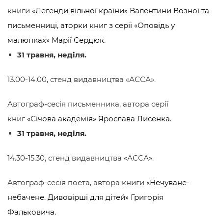
книги
«Легенди вільної країни
»
Валентини Возної та
письменниці, аторки книг з серії «
Оповідь у
малюнках
» Марії Сердюк
.
31 травня, неділя.
13.00-14.00, стенд видавництва
«АССА».
Автограф-сесія письменника, автора серії
книг
«
Січова академія
»
Ярослава Лисенка
.
31 травня, неділя.
14.30-15.30, стенд видавництва
«АССА».
Автограф-сесія поета, автора книги
«Нечуване-
небачене. Дивовірші для дітей
»
Григорія
Фальковича
.