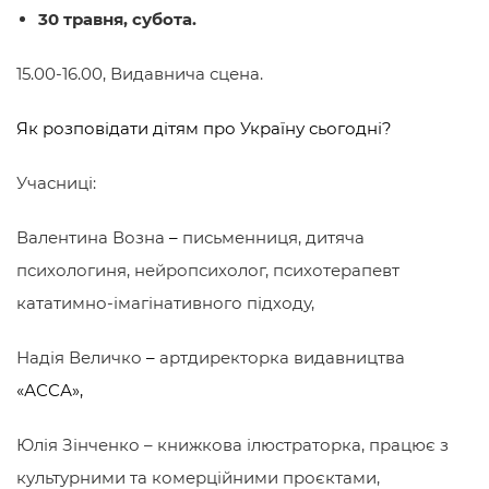
30 травня, субота.
15.00-16.00, Видавнича сцена
.
Як розповідати дітям про Україну сьогодні?
Учасниці:
Валентина Возна
–
письменниця, дитяча
психологиня, нейропсихолог, психотерапевт
кататимно-імагінативного підходу,
Надія Величко
–
артдиректорка видавництва
«
АССА
»,
Юлія Зінченко – книжкова ілюстраторка, працює з
культурними та комерційними проєктами,