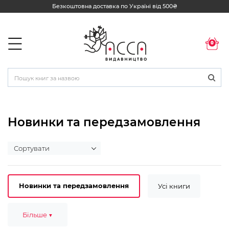
Безкоштовна доставка по Україні від 500₴
0
Новинки та передзамовлення
Новинки та передзамовлення
Усі книги
Комплекти
Більше ▼