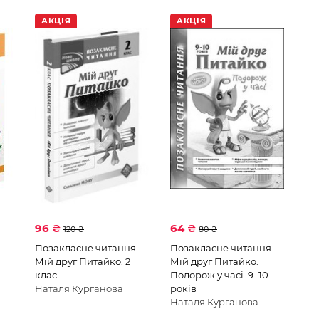
АКЦІЯ
АКЦІЯ
96 ₴
64 ₴
120 ₴
80 ₴
.
Позакласне читання.
Позакласне читання.
Мій друг Питайко. 2
Мій друг Питайко.
клас
Подорож у часі. 9–10
Наталя Курганова
років
Наталя Курганова