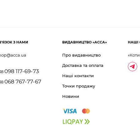
В'ЯЗОК З НАМИ
ВИДАВНИЦТВО «АССА»
НАШІ 
hop@acca.ua
Про видавництво
«Коти
Доставка та оплата
098 117-69-73
38
Наші контакти
068 767-77-67
38
Точки продажу
Новини