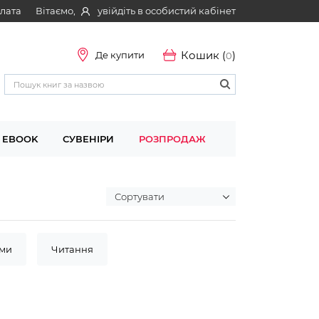
Вітаємо,
увійдіть в особистий кабінет
плата
Кошик (
)
Де купити
0
EBOOK
СУВЕНІРИ
РОЗПРОДАЖ
ми
Читання