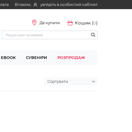
Вітаємо,
увійдіть в особистий кабінет
плата
Кошик (
)
Де купити
0
EBOOK
СУВЕНІРИ
РОЗПРОДАЖ