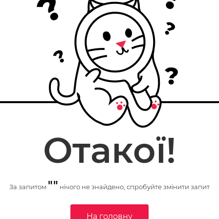
Отакої!
""
За запитом
нічого не знайдено, спробуйте змінити запит
На головну