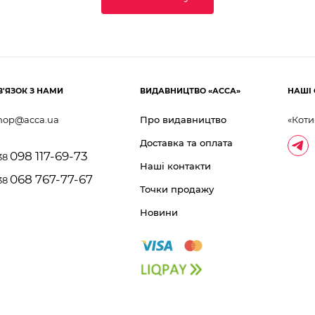
В'ЯЗОК З НАМИ
ВИДАВНИЦТВО «АССА»
НАШІ 
hop@acca.ua
Про видавництво
«Коти
Доставка та оплата
098 117-69-73
38
Наші контакти
068 767-77-67
38
Точки продажу
Новини