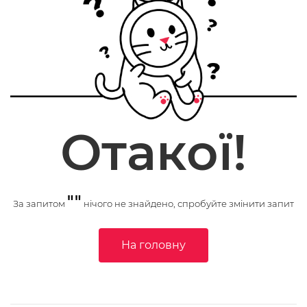
Отакої!
""
За запитом
нічого не знайдено, спробуйте змінити запит
На головну