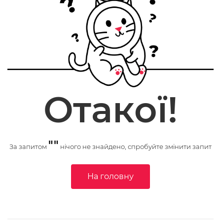
Отакої!
""
За запитом
нічого не знайдено, спробуйте змінити запит
На головну