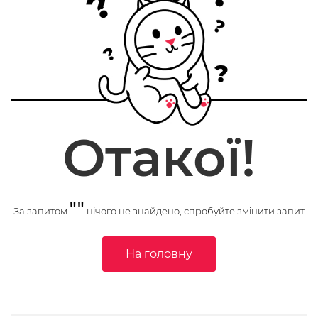
Отакої!
""
За запитом
нічого не знайдено, спробуйте змінити запит
На головну